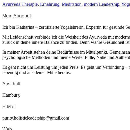
Ayurveda Therapie
,
Ernährung
,
Meditation
,
modern Leadership
,
Yog
Mein Angebot
Ich bin Katharina – zertifizierte Yogalehrerin, Expertin für gesunde
Mit Leidenschaft verbinde ich die Weisheit des Ayurveda mit moderner 
zurück in deine innere Balance zu finden. Denn wahre Gesundheit ist
In meiner Arbeit stehen deine Bedürfnisse im Mittelpunkt. Gemeinsam 
psychologische Methoden und meine Werte: Fülle, Nähe und Authenti
Es geht nicht um Leistung um jeden Preis. Es geht um Verbindung – m
lebendig und aus deiner Mitte heraus.
Anschrift
Hamburg
E-Mail
purity.holisticleadership@gmail.com
Web